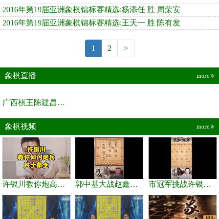
2016年第19届亚洲象棋锦标赛精选:杨添任 胜 周荣安
2016年第19届亚洲象棋锦标赛精选:王天一 胜 陈有发
1
2
>
象棋直播
more
广西棋王陈建昌直播间
象棋视频
more
许银川教你炮高兵士象全如何赢士象全，简单四步即可
郭中基大战赵鑫鑫，许银川激情讲解
市冠军挑战许银川，急进中兵变化真激烈！