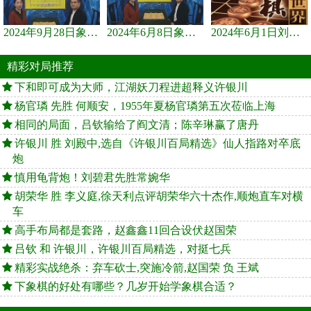
2024年9月28日象棋世界栏目，刘君、蒋川讲解了第九届杨官璘杯象棋...
2024年6月8日象棋世界，刘君、蒋川讲解了第九届杨官璘杯全国象棋...
2024年6月1日刘君、蒋川讲解第三届上海杯象棋大师赛谢靖与李少庚...
精彩对局推荐
下和即可成为大师，江湖妖刀程进超释义许银川
杨官璘 先胜 何顺安，1955年夏杨官璘第五次莅临上海
相同的局面，吕钦输给了阎文清；陈辛琳赢了唐丹
许银川 胜 刘殿中,选自《许银川百局精选》仙人指路对卒底
炮
慎用龟背炮！刘碧君先胜常婉华
胡荣华 胜 李义庭,徐天利点评胡荣华六十杰作,顺炮直车对横
车
高手布局都是套路，赵鑫鑫11回合设伏赵国荣
吕钦 和 许银川，许银川百局精选，对挺七兵
精彩实战绝杀：弃车砍士,突施冷箭,赵国荣 负 王斌
下象棋的好处有哪些？几岁开始学象棋合适？