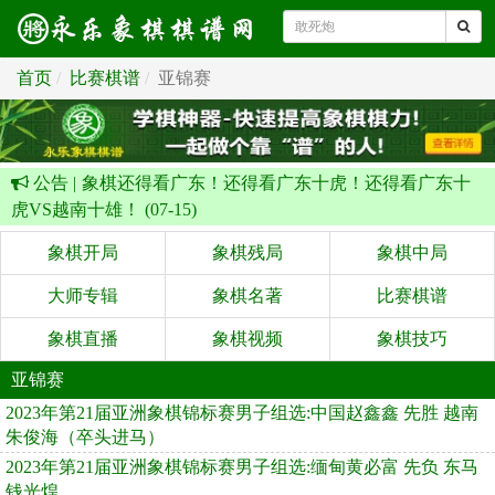
首页
比赛棋谱
亚锦赛
公告 |
象棋还得看广东！还得看广东十虎！还得看广东十
虎VS越南十雄！ (07-15)
象棋开局
象棋残局
象棋中局
大师专辑
象棋名著
比赛棋谱
象棋直播
象棋视频
象棋技巧
亚锦赛
2023年第21届亚洲象棋锦标赛男子组选:中国赵鑫鑫 先胜 越南
朱俊海（卒头进马）
2023年第21届亚洲象棋锦标赛男子组选:缅甸黄必富 先负 东马
钱光煌