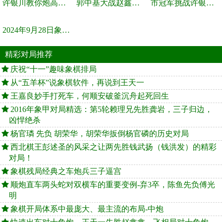
许银川教你炮高兵士象全如何赢士象全，简单四步即可
郭中基大战赵鑫鑫，许银川激情讲解
市冠军挑战许银川，急进中兵变化真激烈！
2024年9月28日象棋世界栏目，刘君、蒋川讲解了第九届杨官璘杯象棋...
精彩对局推荐
庆祝“十一”趣味象棋排局
从“五羊杯”说象棋软件，再说到王天一
王嘉良妙手打死车，何顺安破釜沉舟起死回生
2016年象甲对局精选：第5轮赖理兄先胜龚岩，三子归边，
凶悍绝杀
杨官璘 先负 胡荣华，胡荣华扳倒杨官磷的历史对局
西北棋王彭述圣的风采之让两先胜钱武扬（钱洪发）的精彩
对局！
象棋残局经典之车炮兵三子逼宫
顺炮直车两头蛇对双横车的重要变例-弃3卒，陈鱼先负傅光
明
象棋开局体系中最庞大、最主流的布局-中炮