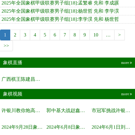
2025年全国象棋甲级联赛男子组[18]:孟繁睿 先和 李成蹊
2025年全国象棋甲级联赛男子组[18]:杨世哲 先和 李学淏
2025年全国象棋甲级联赛男子组[18]:李学淏 先和 杨世哲
1
2
3
4
5
6
7
8
9
10
…
>
>>
象棋直播
more
广西棋王陈建昌直播间
象棋视频
more
许银川教你炮高兵士象全如何赢士象全，简单四步即可
郭中基大战赵鑫鑫，许银川激情讲解
市冠军挑战许银川，急进中兵变化真激烈！
2024年9月28日象棋世界栏目，刘君、蒋川讲解了第九届杨官璘杯象棋...
2024年6月8日象棋世界，刘君、蒋川讲解了第九届杨官璘杯全国象棋...
2024年6月1日刘君、蒋川讲解第三届上海杯象棋大师赛谢靖与李少庚...