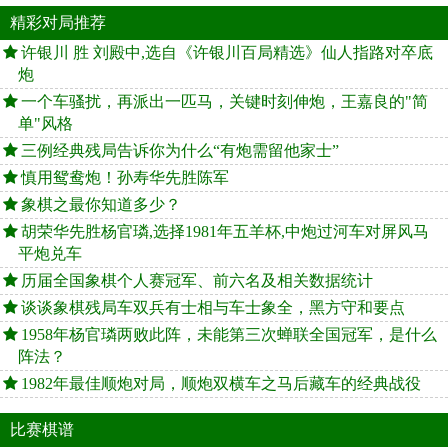
精彩对局推荐
许银川 胜 刘殿中,选自《许银川百局精选》仙人指路对卒底
炮
一个车骚扰，再派出一匹马，关键时刻伸炮，王嘉良的"简
单"风格
三例经典残局告诉你为什么“有炮需留他家士”
慎用鸳鸯炮！孙寿华先胜陈军
象棋之最你知道多少？
胡荣华先胜杨官璘,选择1981年五羊杯,中炮过河车对屏风马
平炮兑车
历届全国象棋个人赛冠军、前六名及相关数据统计
谈谈象棋残局车双兵有士相与车士象全，黑方守和要点
1958年杨官璘两败此阵，未能第三次蝉联全国冠军，是什么
阵法？
1982年最佳顺炮对局，顺炮双横车之马后藏车的经典战役
比赛棋谱