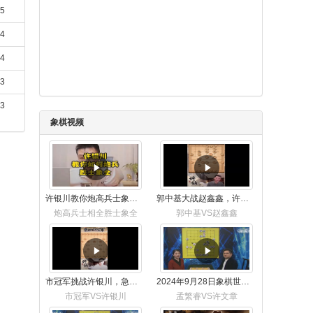
15
14
14
13
13
象棋视频
许银川教你炮高兵士象全如何赢士象全，简单四步即可
郭中基大战赵鑫鑫，许银川激情讲解
炮高兵士相全胜士象全
郭中基VS赵鑫鑫
市冠军挑战许银川，急进中兵变化真激烈！
2024年9月28日象棋世界栏目，刘君、蒋川讲解了第九届杨官璘杯象棋公开赛孟繁睿与许文章的对局
市冠军VS许银川
孟繁睿VS许文章