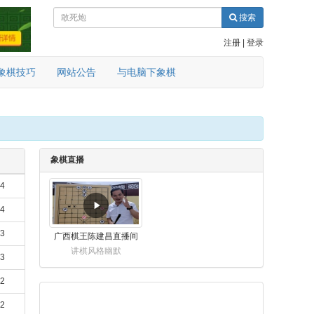
搜索
注册
|
登录
象棋技巧
网站公告
与电脑下象棋
象棋直播
24
24
23
广西棋王陈建昌直播间
讲棋风格幽默
23
22
22