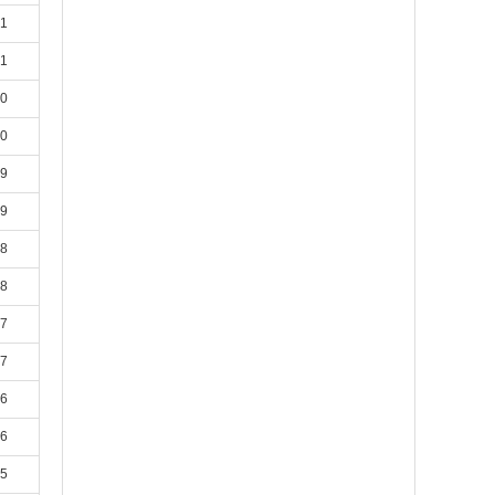
21
21
20
20
19
19
18
18
17
17
16
16
15