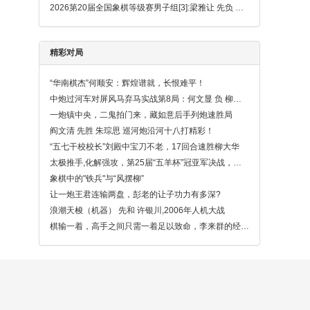
2026第20届全国象棋等级赛男子组[3]:梁雅让 先负 徐泽辉
精彩对局
“华南棋杰”何顺安：辉煌谱就，长恨难平！
中炮过河车对屏风马弃马实战第8局：何文显 负 柳大华（精彩）
一炮镇中央，二鬼拍门来，藏如意后手列炮速胜局
阎文清 先胜 朱琮思 巡河炮沿河十八打精彩！
“五七干校校长”刘殿中宝刀不老，17回合速胜柳大华
太极推手,化解强攻，第25届“五羊杯”冠亚军决战，刘殿中先负许银川
象棋中的"铁兵"与“风摆柳”
让一炮王君连输两盘，彭老的让子功力有多深?
浪潮天梭（机器） 先和 许银川,2006年人机大战
棋输一着，高手之间只需一着足以致命，李来群的经典捉马局