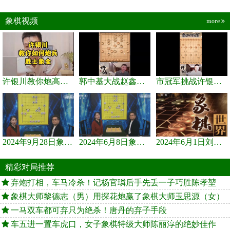
象棋视频
more
许银川教你炮高兵士象全如何赢士象全，简单四步即可
郭中基大战赵鑫鑫，许银川激情讲解
市冠军挑战许银川，急进中兵变化真激烈！
2024年9月28日象棋世界栏目，刘君、蒋川讲解了第九届杨官璘杯象棋...
2024年6月8日象棋世界，刘君、蒋川讲解了第九届杨官璘杯全国象棋...
2024年6月1日刘君、蒋川讲解第三届上海杯象棋大师赛谢靖与李少庚...
精彩对局推荐
弃炮打相，车马冷杀！记杨官璘后手先丢一子巧胜陈孝堃
象棋大师黎德志（男）用探花炮赢了象棋大师玉思源（女）
一马双车都可弃只为绝杀！唐丹的弃子手段
车五进一置车虎口，女子象棋特级大师陈丽淳的绝妙佳作