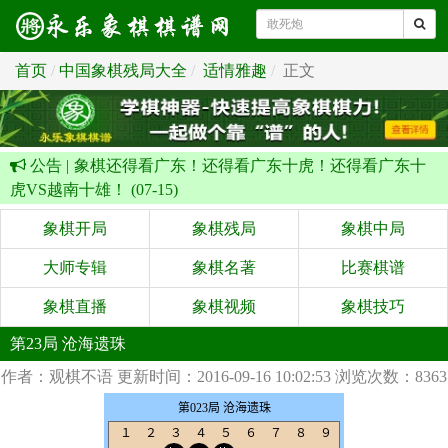
首页
中国象棋残局大全
适情雅趣
正文
公告 |
象棋还得看广东！还得看广东十虎！还得看广东十
虎VS越南十雄！ (07-15)
象棋开局
象棋残局
象棋中局
大师专辑
象棋名著
比赛棋谱
象棋直播
象棋视频
象棋技巧
第23局 沧海遗珠
作者：观棋不语
更新时间：2016-09-16 10:02:53
浏览次数：8363