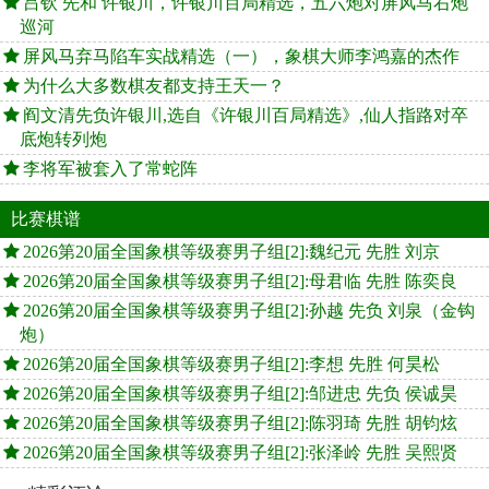
吕钦 先和 许银川，许银川百局精选，五六炮对屏风马右炮
巡河
屏风马弃马陷车实战精选（一），象棋大师李鸿嘉的杰作
为什么大多数棋友都支持王天一？
阎文清先负许银川,选自《许银川百局精选》,仙人指路对卒
底炮转列炮
李将军被套入了常蛇阵
比赛棋谱
2026第20届全国象棋等级赛男子组[2]:魏纪元 先胜 刘京
2026第20届全国象棋等级赛男子组[2]:母君临 先胜 陈奕良
2026第20届全国象棋等级赛男子组[2]:孙越 先负 刘泉（金钩
炮）
2026第20届全国象棋等级赛男子组[2]:李想 先胜 何昊松
2026第20届全国象棋等级赛男子组[2]:邹进忠 先负 侯诚昊
2026第20届全国象棋等级赛男子组[2]:陈羽琦 先胜 胡钧炫
2026第20届全国象棋等级赛男子组[2]:张泽岭 先胜 吴熙贤