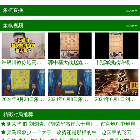
象棋直播
more
象棋视频
more
许银川教你炮高兵士象全如何赢士象全，简单四步即可
郭中基大战赵鑫鑫，许银川激情讲解
市冠军挑战许银川，急进中兵变化真激烈！
2024年9月28日象棋世界栏目，刘君、蒋川讲解了第九届杨官璘杯象棋...
2024年6月8日象棋世界，刘君、蒋川讲解了第九届杨官璘杯全国象棋...
2024年6月1日刘君、蒋川讲解第三届上海杯象棋大师赛谢靖与李少庚...
精彩对局推荐
胡荣华 胜 刘剑青,《胡荣华杰作六十局》，过宫炮对中炮局
弃马踩象少一个大子，攻势还是那样的牛！赵国荣的飞刀