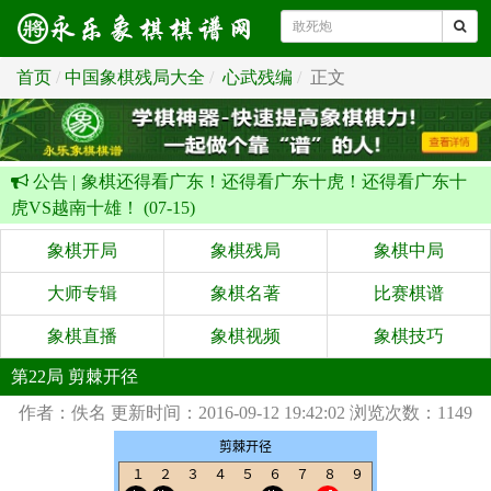
首页
中国象棋残局大全
心武残编
正文
公告 |
象棋还得看广东！还得看广东十虎！还得看广东十
虎VS越南十雄！ (07-15)
象棋开局
象棋残局
象棋中局
大师专辑
象棋名著
比赛棋谱
象棋直播
象棋视频
象棋技巧
第22局 剪棘开径
作者：佚名
更新时间：2016-09-12 19:42:02
浏览次数：1149