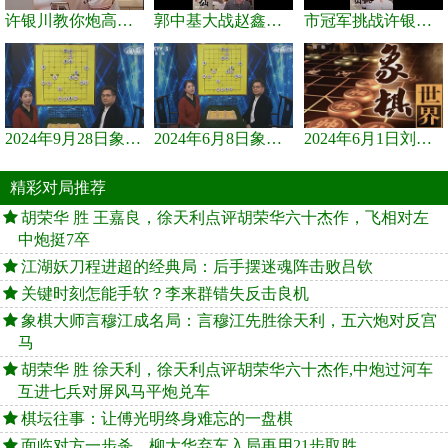
许银川教你炮高兵士象全如何赢士象全，简单四步即可
郭中基大战赵鑫鑫，许银川激情讲解
市冠军挑战许银川，急进中兵变化真激烈！
2024年9月28日象棋世界栏目，刘君、蒋川讲解了第九届杨官璘杯象棋...
2024年6月8日象棋世界，刘君、蒋川讲解了第九届杨官璘杯全国象棋...
2024年6月1日刘君、蒋川讲解第三届上海杯象棋大师赛谢靖与李少庚...
精彩对局推荐
胡荣华 胜 王嘉良，徐天利点评胡荣华六十杰作，飞相对左
中炮挺7卒
江湖妖刀程进超的经典局：后手摆迷魂阵击败吕钦
关键时刻怎能手软？李来群错失反击良机
象棋大师言穆江成名局：言穆江先胜徐天利，五六炮对反宫
马
胡荣华 胜 徐天利，徐天利点评胡荣华六十杰作,中炮过河车
互进七兵对屏风马平炮兑车
棋坛往事：让傅光明终身难忘的一盘棋
面临对方一步杀，柳大华弃车入局再用21步取胜