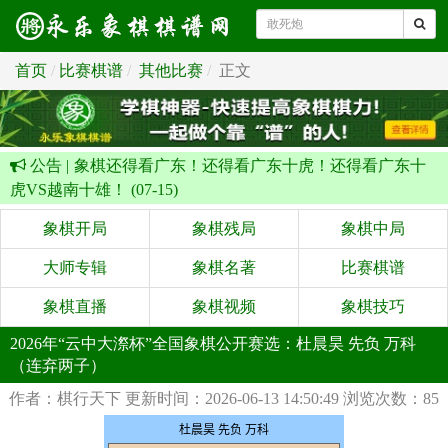
首页
比赛棋谱
其他比赛
正文
公告 |
象棋还得看广东！还得看广东十虎！还得看广东十
虎VS越南十雄！ (07-15)
象棋开局
象棋残局
象棋中局
大师专辑
象棋名著
比赛棋谱
象棋直播
象棋视频
象棋技巧
2026年“云中大漈杯”全国象棋公开赛选：杜晨昊 先负 万科
（连弃两子）
作者：棋行天下
更新时间：2026-06-13 14:50:49
浏览次数：85