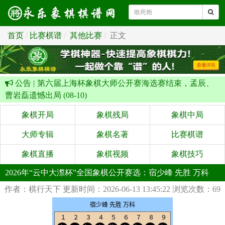
首页
比赛棋谱
其他比赛
正文
公告 |
第六届上海杯象棋大师公开赛海选赛结束，孟辰、
曹岩磊遗憾出局 (08-10)
象棋开局
象棋残局
象棋中局
大师专辑
象棋名著
比赛棋谱
象棋直播
象棋视频
象棋技巧
2026年“云中大漈杯”全国象棋公开赛选：宿少峰 先胜 万科
作者：棋行天下
更新时间：2026-06-13 13:45:22
浏览次数：69