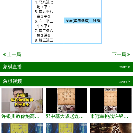
上一局
下一局
象棋直播
more
象棋视频
more
许银川教你炮高兵士象全如何赢士象全，简单四步即可
郭中基大战赵鑫鑫，许银川激情讲解
市冠军挑战许银川，急进中兵变化真激烈！