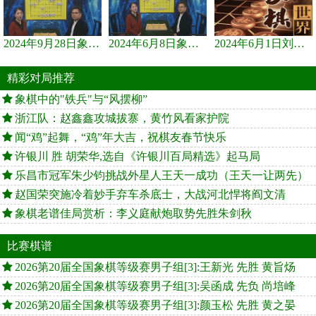
2024年9月28日象棋世界栏目，刘君、蒋川讲解了第九届杨官璘杯象棋...
2024年6月8日象棋世界，刘君、蒋川讲解了第九届杨官璘杯全国象棋...
2024年6月1日刘君、蒋川讲解第三届上海杯象棋大师赛谢靖与李少庚...
精彩对局推荐
象棋中的"铁兵"与“风摆柳”
浙江队：赵鑫鑫攻城拔寨，黄竹风看家护院
闻“鸡”起舞，“鸡”年大吉，祝棋友春节快乐
许银川 胜 胡荣华,选自《许银川百局精选》起马局
乐昌市冠军朱少钧挑战外星人王天一成功（王天一让两先）
赵国荣突施冷着妙手弃车杀底士，大战河北悍将阎文清
象棋老谱佳局赏析：李义庭献炮取势先胜朱剑秋
比赛棋谱
2026第20届全国象棋等级赛男子组[3]:王新光 先胜 黄旨炀
2026第20届全国象棋等级赛男子组[3]:吴函成 先负 尚培峰
2026第20届全国象棋等级赛男子组[3]:颜玉松 先胜 黄之晏