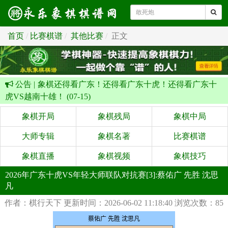
首页
比赛棋谱
其他比赛
正文
公告 |
象棋还得看广东！还得看广东十虎！还得看广东十
虎VS越南十雄！ (07-15)
象棋开局
象棋残局
象棋中局
大师专辑
象棋名著
比赛棋谱
象棋直播
象棋视频
象棋技巧
2026年广东十虎VS年轻大师联队对抗赛[3]:蔡佑广 先胜 沈思
凡
作者：棋行天下
更新时间：2026-06-02 11:18:40
浏览次数：85