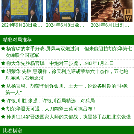
2024年9月28日象棋世界栏目，刘君、蒋川讲解了第九届杨官璘杯象棋...
2024年6月8日象棋世界，刘君、蒋川讲解了第九届杨官璘杯全国象棋...
2024年6月1日刘君、蒋川讲解第三届上海杯象棋大师赛谢靖与李少庚...
精彩对局推荐
杨官璘的拿手好戏-屏风马双炮过河，但未能阻挡胡荣华第七
次蝉联全国冠军
柳大华先胜杨官璘，中炮对三步虎，1983年1月21日
胡荣华 先胜 惠颂祥，徐天利点评胡荣华六十杰作，五七炮
对屏风马右炮巡河
从杨官璘、胡荣华到许银川、王天一，说说各时期的“中象
第一人”
许银川 胜 张强，许银川百局精选，对兵局
胡荣华退无可退，大刀阔斧三英可擒吕布！
孙勇征14岁晋级国家大师的关键战，执黑妙手战胜北京张强
比赛棋谱