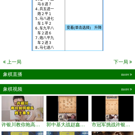
上一局
下一局
象棋直播
more
象棋视频
more
许银川教你炮高兵士象全如何赢士象全，简单四步即可
郭中基大战赵鑫鑫，许银川激情讲解
市冠军挑战许银川，急进中兵变化真激烈！