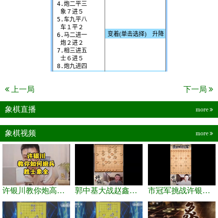
上一局
下一局
象棋直播
more
象棋视频
more
许银川教你炮高兵士象全如何赢士象全，简单四步即可
郭中基大战赵鑫鑫，许银川激情讲解
市冠军挑战许银川，急进中兵变化真激烈！