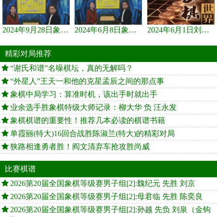
2024年9月28日象棋世界栏目，刘君、蒋川讲解了第九届杨官璘杯象棋...
2024年6月8日象棋世界，刘君、蒋川讲解了第九届杨官璘杯全国象棋...
2024年6月1日刘君、蒋川讲解第三届上海杯象棋大师赛谢靖与李少庚...
精彩对局推荐
“谢氏和谱”名噪棋坛，真的无解吗？
“外星人”王天一和他的克星孟辰之间的那点事
象棋中局学习：算准时机，该出手时就出手
业余选手胜象棋特级大师记录：柳大华 负 汪永发
象棋棋谱的重要性！推荐几本必读的棋谱书籍
单霞丽(特大)16回合战胜陈淑兰(特大)的精彩对局
狭路相逢勇者胜！阎文清弃车抢攻胜尚威
比赛棋谱
2026第20届全国象棋等级赛男子组[2]:魏纪元 先胜 刘京
2026第20届全国象棋等级赛男子组[2]:母君临 先胜 陈奕良
2026第20届全国象棋等级赛男子组[2]:孙越 先负 刘泉（金钩