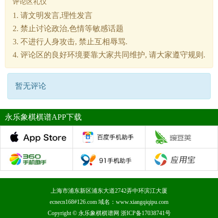
评论区礼仪
1. 请文明发言,理性发言
2. 禁止讨论政治,色情等敏感话题
3. 不进行人身攻击, 禁止互相辱骂.
4. 评论区的良好环境要靠大家共同维护, 请大家遵守规则.
暂无评论
永乐象棋棋谱APP下载
上海市浦东新区浦东大道2742弄中环滨江大厦
ecnecn168#126.com 域名：www.xiangqiqipu.com
Copyright ©
永乐象棋棋谱网
浙ICP备17038741号