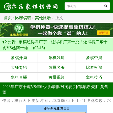
首页
比赛棋谱
其他比赛
正文
公告 |
象棋还得看广东！还得看广东十虎！还得看广东十
虎VS越南十雄！ (07-15)
象棋开局
象棋残局
象棋中局
大师专辑
象棋名著
比赛棋谱
象棋直播
象棋视频
象棋技巧
2026年广东十虎VS年轻大师联队对抗赛[2]:邹海涛 先胜 黄蕾
蕾
作者：棋行天下
更新时间：2026-06-02 10:19:51
浏览次数：73