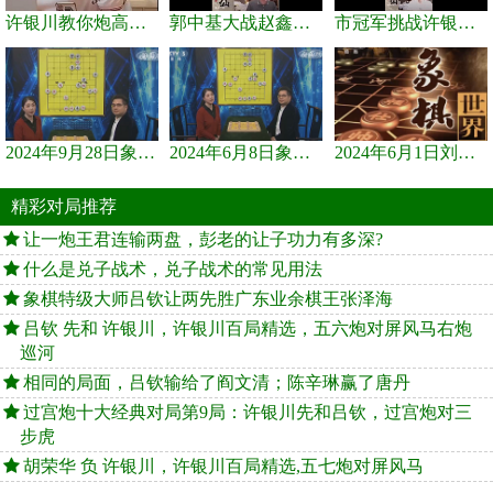
许银川教你炮高兵士象全如何赢士象全，简单四步即可
郭中基大战赵鑫鑫，许银川激情讲解
市冠军挑战许银川，急进中兵变化真激烈！
2024年9月28日象棋世界栏目，刘君、蒋川讲解了第九届杨官璘杯象棋...
2024年6月8日象棋世界，刘君、蒋川讲解了第九届杨官璘杯全国象棋...
2024年6月1日刘君、蒋川讲解第三届上海杯象棋大师赛谢靖与李少庚...
精彩对局推荐
让一炮王君连输两盘，彭老的让子功力有多深?
什么是兑子战术，兑子战术的常见用法
象棋特级大师吕钦让两先胜广东业余棋王张泽海
吕钦 先和 许银川，许银川百局精选，五六炮对屏风马右炮
巡河
相同的局面，吕钦输给了阎文清；陈辛琳赢了唐丹
过宫炮十大经典对局第9局：许银川先和吕钦，过宫炮对三
步虎
胡荣华 负 许银川，许银川百局精选,五七炮对屏风马