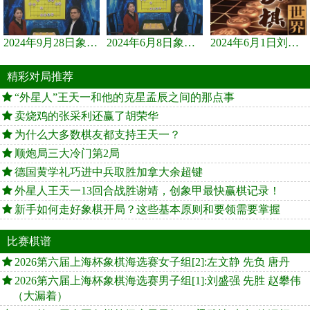
2024年9月28日象棋世界栏目，刘君、蒋川讲解了第九届杨官璘杯象棋...
2024年6月8日象棋世界，刘君、蒋川讲解了第九届杨官璘杯全国象棋...
2024年6月1日刘君、蒋川讲解第三届上海杯象棋大师赛谢靖与李少庚...
精彩对局推荐
“外星人”王天一和他的克星孟辰之间的那点事
卖烧鸡的张采利还赢了胡荣华
为什么大多数棋友都支持王天一？
顺炮局三大冷门第2局
德国黄学礼巧进中兵取胜加拿大余超键
外星人王天一13回合战胜谢靖，创象甲最快赢棋记录！
新手如何走好象棋开局？这些基本原则和要领需要掌握
比赛棋谱
2026第六届上海杯象棋海选赛女子组[2]:左文静 先负 唐丹
2026第六届上海杯象棋海选赛男子组[1]:刘盛强 先胜 赵攀伟
（大漏着）