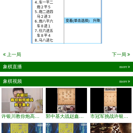
上一局
下一局
象棋直播
more
象棋视频
more
许银川教你炮高兵士象全如何赢士象全，简单四步即可
郭中基大战赵鑫鑫，许银川激情讲解
市冠军挑战许银川，急进中兵变化真激烈！