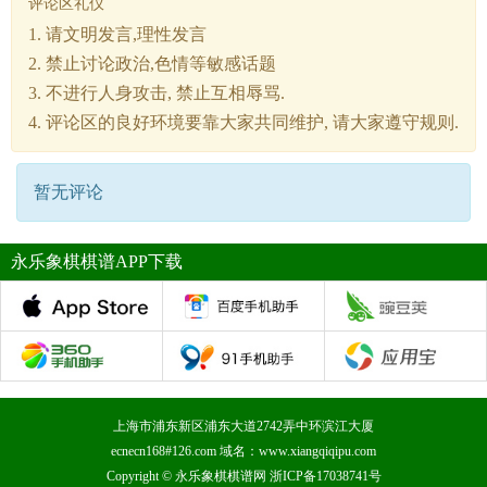
评论区礼仪
1. 请文明发言,理性发言
2. 禁止讨论政治,色情等敏感话题
3. 不进行人身攻击, 禁止互相辱骂.
4. 评论区的良好环境要靠大家共同维护, 请大家遵守规则.
暂无评论
永乐象棋棋谱APP下载
上海市浦东新区浦东大道2742弄中环滨江大厦
ecnecn168#126.com 域名：www.xiangqiqipu.com
Copyright ©
永乐象棋棋谱网
浙ICP备17038741号