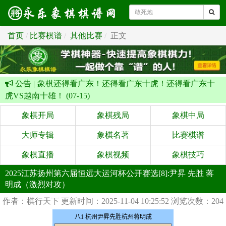
首页
比赛棋谱
其他比赛
正文
公告 |
象棋还得看广东！还得看广东十虎！还得看广东十
虎VS越南十雄！ (07-15)
象棋开局
象棋残局
象棋中局
大师专辑
象棋名著
比赛棋谱
象棋直播
象棋视频
象棋技巧
2025江苏扬州第六届恒远大运河杯公开赛选[8]:尹昇 先胜 蒋
明成（激烈对攻）
作者：棋行天下
更新时间：2025-11-04 10:25:52
浏览次数：204