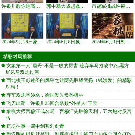
许银川教你炮高兵士象全如何赢士象全，简单四步即可
郭中基大战赵鑫鑫，许银川激情讲解
市冠军挑战许银川，急进中兵变化真激烈！
2024年9月28日象棋世界栏目，刘君、蒋川讲解了第九届杨官璘杯象棋...
2024年6月8日象棋世界，刘君、蒋川讲解了第九届杨官璘杯全国象棋...
2024年6月1日刘君、蒋川讲解第三届上海杯象棋大师赛谢靖与李少庚...
精彩对局推荐
女象第一人“唐丹”不是一般的厉害!连弃车马抢攻中路,黑方
屏风马双炮过河
西北棋王彭述圣的风采之让两先胜钱武扬（钱洪发）的精彩
对局！
弃车双炮卒妙杀，徐国发先负孙树林
飞刀出鞘，许银川25回合杀败“外星人”王天一
象棋大师言穆江成名局：言穆江先胜徐天利，五六炮对反宫
马
棋坛往事：蜀中剑客刘剑青
陶汉明的棋风就是野，到底有多野？能四次20多个回合打败