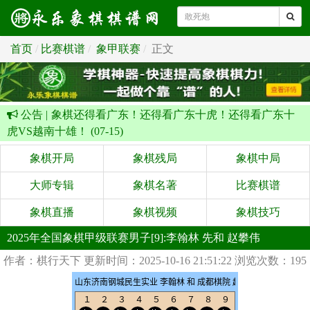
首页
比赛棋谱
象甲联赛
正文
公告 |
象棋还得看广东！还得看广东十虎！还得看广东十
虎VS越南十雄！ (07-15)
象棋开局
象棋残局
象棋中局
大师专辑
象棋名著
比赛棋谱
象棋直播
象棋视频
象棋技巧
2025年全国象棋甲级联赛男子[9]:李翰林 先和 赵攀伟
作者：棋行天下
更新时间：2025-10-16 21:51:22
浏览次数：195