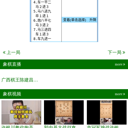
上一局
下一局
象棋直播
more
广西棋王陈建昌直播间
象棋视频
more
许银川教你炮高兵士象全如何赢士象全，简单四步即可
郭中基大战赵鑫鑫，许银川激情讲解
市冠军挑战许银川，急进中兵变化真激烈！