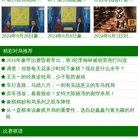
2024年9月28日象棋世界栏目，刘君、蒋川讲解了第九届杨官璘杯象棋...
2024年6月8日象棋世界，刘君、蒋川讲解了第九届杨官璘杯全国象棋...
2024年6月1日刘君、蒋川讲解第三届上海杯象棋大师赛谢靖与李少庚...
精彩对局推荐
2016年象甲比赛昏着常出，第3轮李翰林被胡景尧打闷攻
调查：你曾每天花多少时间下象棋？现在是什么水平？
王天一的经典逆转局，少子取胜谢靖
车行直路，马踏八方，一则有实战意义的车马残局
弃车强攻，着着致命！女特大陈丽淳的彪悍杀局！
象棋精妙和局系列之双车降怪
从一盘棋来说象棋开局的重要性，选自赵鑫鑫与黄光颖的对
局
比赛棋谱