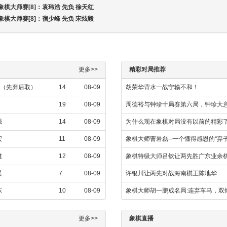
象棋大师赛[8]：袁玮浩 先负 徐天红
象棋大师赛[8]：宿少峰 先负 宋炫毅
更多>>
精彩对局推荐
强（先弃后取）
14
08-09
胡荣华背水一战宁输不和！
19
08-09
周德裕与钟珍十局赛第六局，钟珍大
强
14
08-09
为什么现在象棋对局没有以前的精彩
宏
11
08-09
象棋大师曹岩磊--一个懂得感恩的“弃子
健
12
08-09
象棋特级大师吕钦让两先胜广东业余
昊
7
08-09
许银川让两先对战海南棋王陈地华
东
10
08-09
象棋大师胡一鹏成名局:连弃车马，双
更多>>
象棋直播