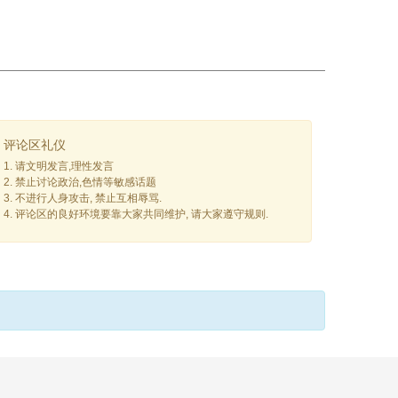
评论区礼仪
1. 请文明发言,理性发言
2. 禁止讨论政治,色情等敏感话题
3. 不进行人身攻击, 禁止互相辱骂.
4. 评论区的良好环境要靠大家共同维护, 请大家遵守规则.