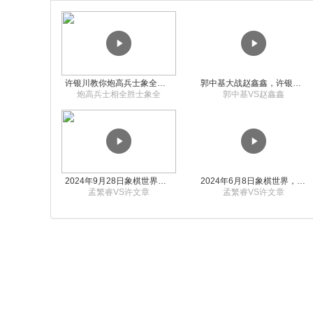
许银川教你炮高兵士象全如何赢士象全，简单四步即可
郭中基大战赵鑫鑫，许银川激情讲解
炮高兵士相全胜士象全
郭中基VS赵鑫鑫
2024年9月28日象棋世界栏目，刘君、蒋川讲解了第九届杨官璘杯象棋公开赛孟繁睿与许文章的对局
2024年6月8日象棋世界，刘君、蒋川讲解了第九届杨官璘杯全国象棋公开赛孟繁睿与许文章的对局
孟繁睿VS许文章
孟繁睿VS许文章