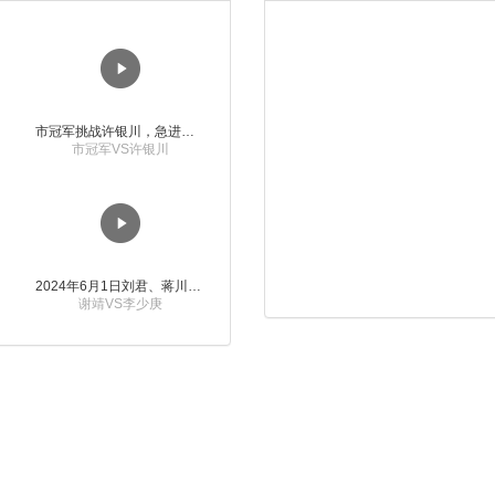
市冠军挑战许银川，急进中兵变化真激烈！
市冠军VS许银川
2024年6月1日刘君、蒋川讲解第三届上海杯象棋大师赛谢靖与李少庚的对局
谢靖VS李少庚