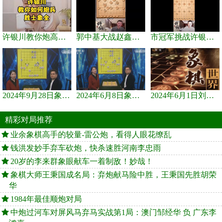
许银川教你炮高兵士象全如何赢士象全，简单四步即可
郭中基大战赵鑫鑫，许银川激情讲解
市冠军挑战许银川，急进中兵变化真激烈！
2024年9月28日象棋世界栏目，刘君、蒋川讲解了第九届杨官璘杯象棋...
2024年6月8日象棋世界，刘君、蒋川讲解了第九届杨官璘杯全国象棋...
2024年6月1日刘君、蒋川讲解第三届上海杯象棋大师赛谢靖与李少庚...
精彩对局推荐
业余象棋高手的较量-雷公炮，看得人眼花缭乱
钱洪发妙手弃车砍炮，快杀速胜河南李忠雨
20岁的李来群象眼献车一着制敌！妙哉！
象棋大师王秉国成名局：弃炮献马险中胜，王秉国先胜胡荣
华
1984年最佳顺炮对局
中炮过河车对屏风马弃马实战第1局：澳门邹经华 负 广东李