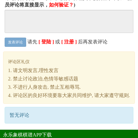
员评论将直接显示，
如何验证？
)
请先
[ 登陆 ]
或
[ 注册 ]
后再发表评论
发表评论
评论区礼仪
1. 请文明发言,理性发言
2. 禁止讨论政治,色情等敏感话题
3. 不进行人身攻击, 禁止互相辱骂.
4. 评论区的良好环境要靠大家共同维护, 请大家遵守规则.
暂无评论
永乐象棋棋谱APP下载