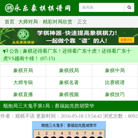
首页
大师对局
精彩对局欣赏
正文
公告 |
象棋还得看广东！还得看广东十虎！还得看广东十
虎VS越南十雄！ (07-15)
象棋开局
象棋残局
象棋中局
大师专辑
象棋名著
比赛棋谱
象棋直播
象棋视频
象棋技巧
顺炮局三大鬼手第1局：蔡福如先胜胡荣华
作者：观棋不语
更新时间：2016-05-18 13:54:42
浏览次数：8092