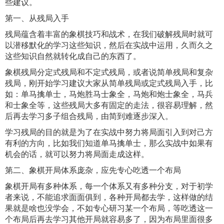
些建议。
第一、从残局入手
残局蕴含着丰富的象棋技巧和战术，在我们破解残局时就可
以潜移默化的学习这些知识，然后在实战中运用，久而久之
这些知识自然就转化成自己的东西了。
象棋残局分定式残局和不定式残局，或者说简单残局和复杂
残局，刚开始学习建议大家从简单残局或定式残局入手，比
如：单马擒单士，马炮胜马士象全，马炮和炮士象全，马兵
和士象全等，这些残局大多有固定的走法，很容易理解，然
后再去学习多子组合残局，由简到难逐步深入。
学习残局的目的就是为了在实战中努力将局面引入到对己方
有利的方向，比如我们知道单马擒单士，那么实战中如果有
机会的话，就可以努力将局面走成这样。
第二、象棋开局体系庞杂，应先专心吃透一个布局
象棋开局有多种体系，每一个体系又有多种分支，对于初学
者来说，不能追求面面俱到，各种开局都去学，这样做的结
果就是啥也没学会，不如专心研习某一个布局，等吃透这一
个布局后再去学习其他开局就容易多了，因为布局里面很多