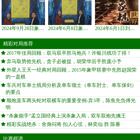
2024年9月28日象棋世界栏目，刘君、蒋川讲解了第九届杨官璘杯象棋...
2024年6月8日象棋世界，刘君、蒋川讲解了第九届杨官璘杯全国象棋...
2024年6月1日刘君、蒋川讲解第三届上海杯象棋大师赛谢靖与李少庚...
精彩对局推荐
2017年佳局回顾：双马双卒胜马炮兵！许银川残功了得！
弃马取势抢先机，贪子必被捉，胡荣华后手胜庞小予
外星人王天一经典对局回顾，2015年象甲联赛中先胜赵国荣
的一盘棋
车兵对车单士残局分析及单车领士（单车肘士、单车保剑）
的要点
顺炮直车两头蛇对双横车的重要变例-弃3卒，陈鱼先负傅光
明
“杀象能手”孟立国经典上演杀象入局，双车双炮先擒王
精彩实战绝杀：舍身闷将 扣人心弦，林奕仙 胜 陈番
比赛棋谱