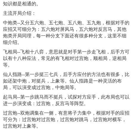
知识都是相通的。
主流开局介绍：
中炮类--又分五六炮、五七炮、五八炮、五九炮，根据对手的
应招又可细分为：五六炮对屏风马，五六炮对反宫马，其他
炮类开局同理，每一种分支下面还有很多种分支，这里不细
细介绍。
飞相局--飞相十八弈，意思就是对手第一步走飞相，后手方可
以有十八种应法，常见的有飞相对过宫炮，顺相局，逆相局
等。
仙人指路--第一步挺三七兵，后手方应付的方法也有很多，比
如还架中炮，对挺兵，上象等。仙人指路是一种灵活的布
局，可以演变成过宫炮，中炮局等。
起马局--第一步跳马而不挺兵，试探对方应手，此布局也可以
进一步演变成：过宫炮，反宫马等阵型。
过宫炮--双炮调集在一侧，有意将子力集中，根据对手的应招
可分为：过宫炮对过宫炮，过宫炮对跳马，过宫炮对横车，
过宫炮对上象等。