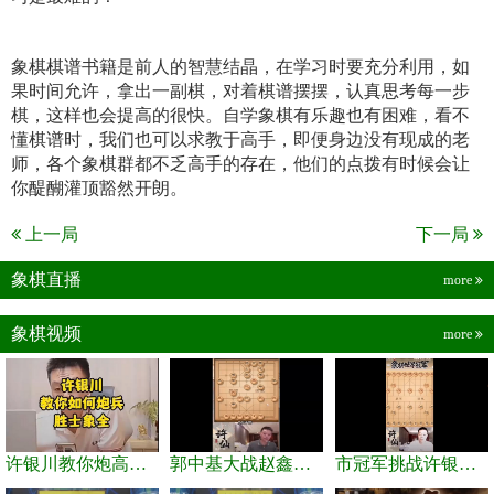
象棋棋谱书籍是前人的智慧结晶，在学习时要充分利用，如
果时间允许，拿出一副棋，对着棋谱摆摆，认真思考每一步
棋，这样也会提高的很快。自学象棋有乐趣也有困难，看不
懂棋谱时，我们也可以求教于高手，即便身边没有现成的老
师，各个象棋群都不乏高手的存在，他们的点拨有时候会让
你醍醐灌顶豁然开朗。
上一局
下一局
象棋直播
more
象棋视频
more
许银川教你炮高兵士象全如何赢士象全，简单四步即可
郭中基大战赵鑫鑫，许银川激情讲解
市冠军挑战许银川，急进中兵变化真激烈！