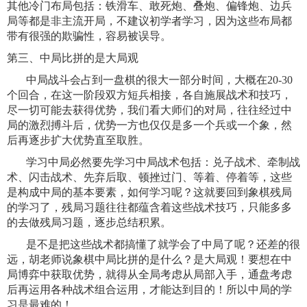
其他冷门布局包括：铁滑车、敢死炮、叠炮、偏锋炮、边兵
局等都是非主流开局，不建议初学者学习，因为这些布局都
带有很强的欺骗性，容易被误导。
第三、中局比拼的是大局观
中局战斗会占到一盘棋的很大一部分时间，大概在20-30
个回合，在这一阶段双方短兵相接，各自施展战术和技巧，
尽一切可能去获得优势，我们看大师们的对局，往往经过中
局的激烈搏斗后，优势一方也仅仅是多一个兵或一个象，然
后再逐步扩大优势直至取胜。
学习中局必然要先学习中局战术包括：兑子战术、牵制战
术、闪击战术、先弃后取、顿挫过门、等着、停着等，这些
是构成中局的基本要素，如何学习呢？这就要回到象棋残局
的学习了，残局习题往往都蕴含着这些战术技巧，只能多多
的去做残局习题，逐步总结积累。
是不是把这些战术都搞懂了就学会了中局了呢？还差的很
远，胡老师说象棋中局比拼的是什么？是大局观！要想在中
局博弈中获取优势，就得从全局考虑从局部入手，通盘考虑
后再运用各种战术组合运用，才能达到目的！所以中局的学
习是最难的！