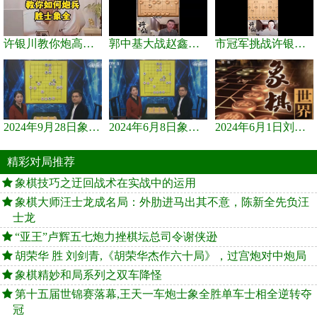
许银川教你炮高兵士象全如何赢士象全，简单四步即可
郭中基大战赵鑫鑫，许银川激情讲解
市冠军挑战许银川，急进中兵变化真激烈！
2024年9月28日象棋世界栏目，刘君、蒋川讲解了第九届杨官璘杯象棋...
2024年6月8日象棋世界，刘君、蒋川讲解了第九届杨官璘杯全国象棋...
2024年6月1日刘君、蒋川讲解第三届上海杯象棋大师赛谢靖与李少庚...
精彩对局推荐
象棋技巧之迂回战术在实战中的运用
象棋大师汪士龙成名局：外肋进马出其不意，陈新全先负汪
士龙
“亚王”卢辉五七炮力挫棋坛总司令谢侠逊
胡荣华 胜 刘剑青,《胡荣华杰作六十局》，过宫炮对中炮局
象棋精妙和局系列之双车降怪
第十五届世锦赛落幕,王天一车炮士象全胜单车士相全逆转夺
冠