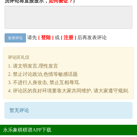
员评论将直接显示，
如何验证？
)
请先
[ 登陆 ]
或
[ 注册 ]
后再发表评论
发表评论
评论区礼仪
1. 请文明发言,理性发言
2. 禁止讨论政治,色情等敏感话题
3. 不进行人身攻击, 禁止互相辱骂.
4. 评论区的良好环境要靠大家共同维护, 请大家遵守规则.
暂无评论
永乐象棋棋谱APP下载