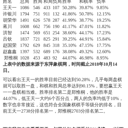
姓名
总局
胜局
和局
负局
胜率
和棋率
负率
王天一
1086
546
433
107
50.28%
39.87%
9.85%
许银川
1794
751
911
132
41.86%
50.78%
12.15%
胡荣华
1491
626
578
287
41.99%
38.77%
19.25%
蒋川
1608
662
756
190
41.17%
47.01%
11.82%
洪智
1474
569
651
254
38.60%
44.17%
17.23%
吕钦
1837
721
825
291
39.25%
44.91%
15.84%
赵国荣
1792
629
845
318
35.10%
47.15%
17.75%
赵鑫鑫
1397
532
689
176
38.08%
49.32%
12.60%
郑惟桐
1028
453
483
92
44.07%
46.98%
8.95%
上表中的数据来源于东萍象棋网，时间截止2018年10月14
日。
可以看出王天一的胜率目前已经达到50.28%，几乎每两盘棋
就可以取胜一盘，和棋和胜局总率达到90.15%，要想赢王天
一一盘棋相当难。胜率排名第二是郑惟桐，他的胜率是
44.07%，低王天一大约6个百分点，两人的负率均低于10%，
数字也非常接近，这也符合全国象棋棋手等级分的排名，目
前王天一2738分排名第一，郑惟桐2703分排名第二。