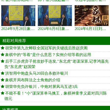
2024年9月28日象棋世界栏目，刘君、蒋川讲解了第九届杨官璘杯象棋...
2024年6月8日象棋世界，刘君、蒋川讲解了第九届杨官璘杯全国象棋...
2024年6月1日刘君、蒋川讲解第三届上海杯象棋大师赛谢靖与李少庚...
精彩对局推荐
胡荣华第九次蝉联全国冠军的关键战后胜赵庆阁
象棋中的“等着”是什么意思？实例介绍等着的运用
后手三步虎弃子抢攻妙手连发,"东北虎"老谋深算,记李鸿嘉先
负“东北虎”赵国荣
洪智用中炮盘头马20回合杀败许银川
象棋开局布阵法之士角炮的介绍
胡荣华先负许银川，中炮对屏风马互进3兵
不能不看！“小”谋深算单马擒王，象棋神童李义庭对四川陈
德元
比赛棋谱