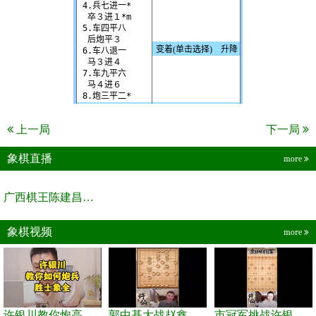
上一局
下一局
象棋直播
more
广西棋王陈建昌直播间
象棋视频
more
许银川教你炮高兵士象全如何赢士象全，简单四步即可
郭中基大战赵鑫鑫，许银川激情讲解
市冠军挑战许银川，急进中兵变化真激烈！