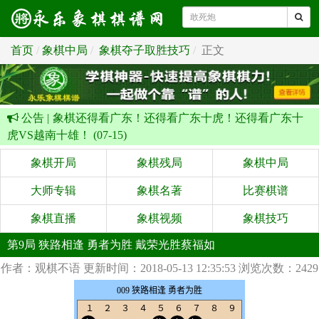
首页
象棋中局
象棋夺子取胜技巧
正文
公告 |
象棋还得看广东！还得看广东十虎！还得看广东十
虎VS越南十雄！ (07-15)
象棋开局
象棋残局
象棋中局
大师专辑
象棋名著
比赛棋谱
象棋直播
象棋视频
象棋技巧
第9局 狭路相逢 勇者为胜 戴荣光胜蔡福如
作者：观棋不语
更新时间：2018-05-13 12:35:53
浏览次数：2429