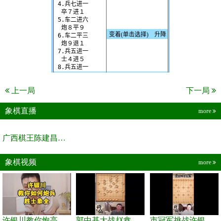
上一局
下一局
象棋直播
more
广西棋王陈建昌直播间
象棋视频
more
许银川教你炮高兵士象全如何赢士象全，简单四步即可
郭中基大战赵鑫鑫，许银川激情讲解
市冠军挑战许银川，急进中兵变化真激烈！