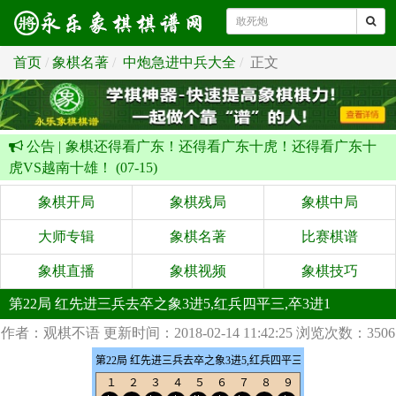
首页
象棋名著
中炮急进中兵大全
正文
公告 |
象棋还得看广东！还得看广东十虎！还得看广东十
虎VS越南十雄！ (07-15)
象棋开局
象棋残局
象棋中局
大师专辑
象棋名著
比赛棋谱
象棋直播
象棋视频
象棋技巧
第22局 红先进三兵去卒之象3进5,红兵四平三,卒3进1
作者：观棋不语
更新时间：2018-02-14 11:42:25
浏览次数：3506