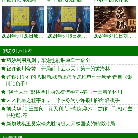
2024年9月28日象棋世界栏目，刘君、蒋川讲解了第九届杨官璘杯象棋...
2024年6月8日象棋世界，刘君、蒋川讲解了第九届杨官璘杯全国象棋...
2024年6月1日刘君、蒋川讲解第三届上海杯象棋大师赛谢靖与李少庚...
精彩对局推荐
巧妙利用规则，车炮也能胜单车士象全
被许银川夸赞：开局前十五步天下第一的黄海林
许银川少有的飞相局,残局上演车炮胜单车士象全,选自《银
川胜负手》
“饶子大王”彭述圣让两先棋谱学习--弃马十三着的运用
未来棋星之程宇东，一个被称为小许银川的年轻棋手
胡荣华 胜 王嘉良，徐天利点评胡荣华六十杰作，飞相对左
中炮挺7卒
新加坡棋王吴宗翰先胜特级大师赵国荣的精彩对局
比赛棋谱