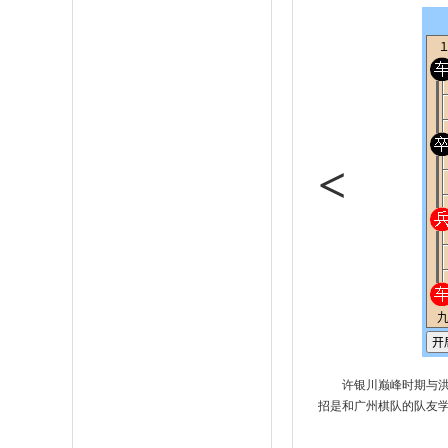
<
许银川巅峰时期与
招是和广州棋队的队友