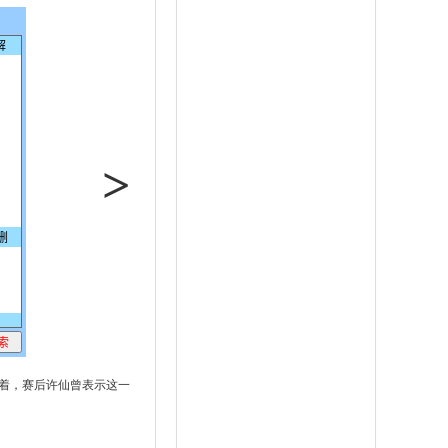
>
着，赛后许仙曾表示这一