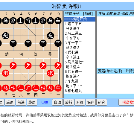
洪智的精彩对局，许仙后手采用双炮过河的激烈应对着法，残局部分更是走出了弃车妙
学习的，借花献佛而已。