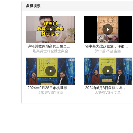
象棋视频
许银川教你炮高兵士象全如何赢士象全，简单四步即可
郭中基大战赵鑫鑫，许银川激情讲解
炮高兵士相全胜士象全
郭中基VS赵鑫鑫
2024年9月28日象棋世界栏目，刘君、蒋川讲解了第九届杨官璘杯象棋公开赛孟繁睿与许文章的对局
2024年6月8日象棋世界，刘君、蒋川讲解了第九届杨官璘杯全国象棋公开赛孟繁睿与许文章的对局
孟繁睿VS许文章
孟繁睿VS许文章