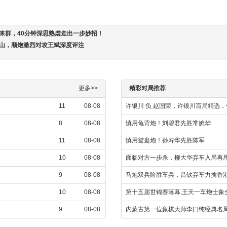
李来群，40分钟深思熟虑走出一步妙招！
凤山，顺炮激烈对攻王斌深度评注
更多>>
精彩对局推荐
11
08-08
许银川 负 赵国荣，许银川百局精选
8
08-08
慎用龟背炮！刘碧君先胜常婉华
11
08-08
慎用鸳鸯炮！孙寿华先胜陈军
10
08-08
面临对方一步杀，柳大华弃车入局再用
9
08-08
马炮双兵险胜车兵，吕钦弃车力擒香
10
08-08
第十五届世锦赛落幕,王天一车炮士象
9
08-08
内蒙古第一位象棋大师李曰纯经典名局