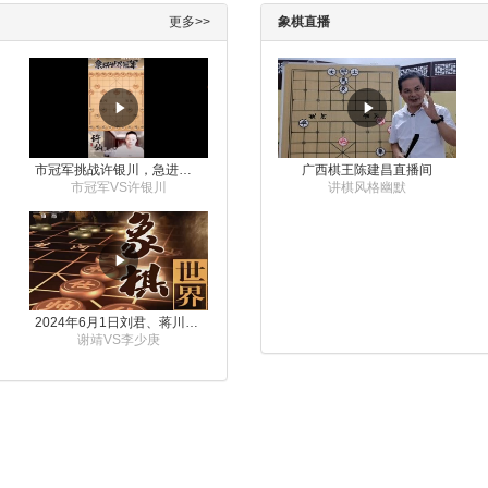
更多>>
象棋直播
市冠军挑战许银川，急进中兵变化真激烈！
广西棋王陈建昌直播间
市冠军VS许银川
讲棋风格幽默
2024年6月1日刘君、蒋川讲解第三届上海杯象棋大师赛谢靖与李少庚的对局
谢靖VS李少庚