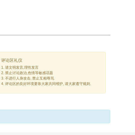
评论区礼仪
1. 请文明发言,理性发言
2. 禁止讨论政治,色情等敏感话题
3. 不进行人身攻击, 禁止互相辱骂.
4. 评论区的良好环境要靠大家共同维护, 请大家遵守规则.