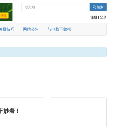
搜索
注册
|
登录
象棋技巧
网站公告
与电脑下象棋
车妙着！