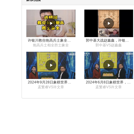
许银川教你炮高兵士象全如何赢士象全，简单四步即可
郭中基大战赵鑫鑫，许银川激情讲解
炮高兵士相全胜士象全
郭中基VS赵鑫鑫
2024年9月28日象棋世界栏目，刘君、蒋川讲解了第九届杨官璘杯象棋公开赛孟繁睿与许文章的对局
2024年6月8日象棋世界，刘君、蒋川讲解了第九届杨官璘杯全国象棋公开赛孟繁睿与许文章的对局
孟繁睿VS许文章
孟繁睿VS许文章