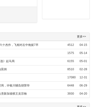
更多>>
华六十杰作，飞相对左中炮挺7卒
4512
04-15
1575
05-14
精选》起马局
6155
05-01
炮晃倒
8510
02-28
17080
12-31
对局，许银川憾负胡荣华
6448
06-29
击溃新加坡棋王吴宗翰
3930
04-20
更多>>