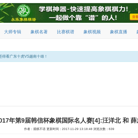
大师专辑
象棋名著
比赛棋谱
象棋视频
象棋直播
还得看广东十虎VS越南十雄！
2017年第9届韩信杯象棋国际名人赛[4]:汪洋北 和 薛
作者：观棋不语
更新时间：2017-11-29 13:18:48
浏览次数：639