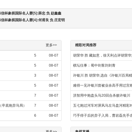
韩信杯象棋国际名人赛[5]:薛忠 负 赵鑫鑫
韩信杯象棋国际名人赛[4]:何甫良 负 庄宏明
更多>>
精彩对局推荐
5
08-07
胡荣华 胜 藏如意，徐天利点评胡荣
5
08-07
棋坛往事：蜀中剑客刘剑青
3
08-07
许银川 胜 胡荣华,选自《许银川百局
5
08-07
难得一见许银川曾被业余高手用过宫
7
08-07
洪智用中炮盘头马20回合杀败许银川
飞（卒底炮弃马局）
7
08-07
五七炮过河车对屏风马左马盘河精彩
6
08-07
巧手得子后的弃子入局，曹岩磊先手
更多>>
象棋直播