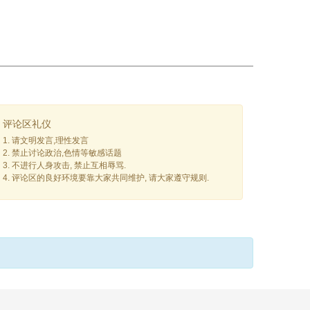
评论区礼仪
1. 请文明发言,理性发言
2. 禁止讨论政治,色情等敏感话题
3. 不进行人身攻击, 禁止互相辱骂.
4. 评论区的良好环境要靠大家共同维护, 请大家遵守规则.