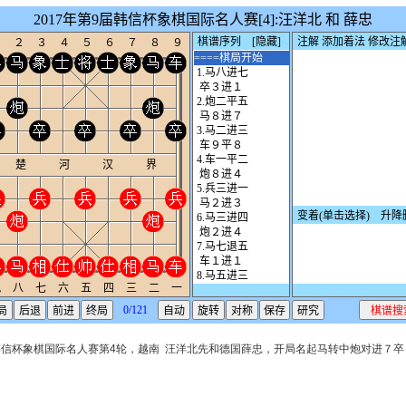
阴韩信杯象棋国际名人赛第4轮，越南
汪洋北先和德国薛忠，开局名起马转中炮对进７卒