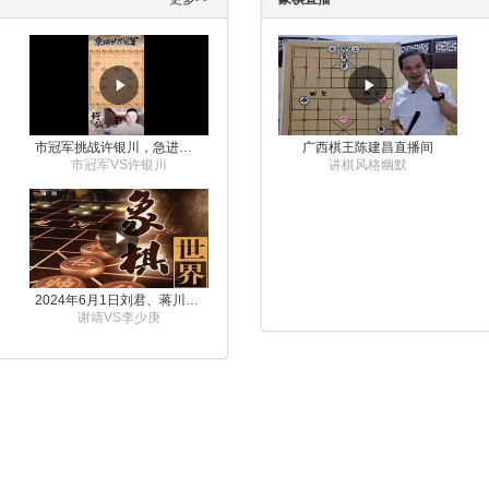
市冠军挑战许银川，急进中兵变化真激烈！
广西棋王陈建昌直播间
市冠军VS许银川
讲棋风格幽默
2024年6月1日刘君、蒋川讲解第三届上海杯象棋大师赛谢靖与李少庚的对局
谢靖VS李少庚