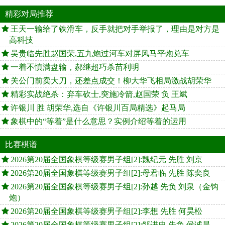
精彩对局推荐
王天一输给了铁滑车，反手就把对手举报了，理由是对方是
高科技
吴贵临先胜赵国荣,五九炮过河车对屏风马平炮兑车
一着不慎满盘输，郝继超巧杀苗利明
关公门前卖大刀，还差点成交！柳大华飞相局激战胡荣华
精彩实战绝杀：弃车砍士,突施冷箭,赵国荣 负 王斌
许银川 胜 胡荣华,选自《许银川百局精选》起马局
象棋中的“等着”是什么意思？实例介绍等着的运用
比赛棋谱
2026第20届全国象棋等级赛男子组[2]:魏纪元 先胜 刘京
2026第20届全国象棋等级赛男子组[2]:母君临 先胜 陈奕良
2026第20届全国象棋等级赛男子组[2]:孙越 先负 刘泉（金钩
炮）
2026第20届全国象棋等级赛男子组[2]:李想 先胜 何昊松
2026第20届全国象棋等级赛男子组[2]:邹进忠 先负 侯诚昊