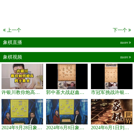
上一个
下一个
象棋直播
more
象棋视频
more
许银川教你炮高兵士象全如何赢士象全，简单四步即可
郭中基大战赵鑫鑫，许银川激情讲解
市冠军挑战许银川，急进中兵变化真激烈！
2024年9月28日象棋世界栏目，刘君、蒋川讲解了第九届杨官璘杯象棋...
2024年6月8日象棋世界，刘君、蒋川讲解了第九届杨官璘杯全国象棋...
2024年6月1日刘君、蒋川讲解第三届上海杯象棋大师赛谢靖与李少庚...