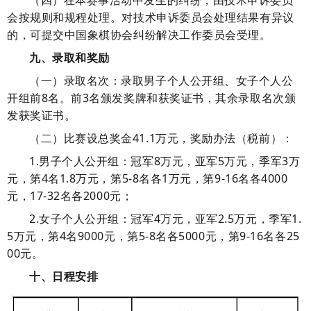
（四）
在本赛事活动中发生的纠纷，由技术申诉委员
会按规则和规程处理。对技术申诉委员会处理结果有异议
的，可提交中国象棋协会纠纷解决工作委员会受理。
九、录取和奖励
（
一）
录取名次：
录取
男子
个人公开组、
女子个人公
开组前
8名。前3名颁发奖牌和获奖证书，其余录取名次颁
发获奖证书。
（
二
）比赛设总奖金
41.1万元
，
奖励办法
（税
前
）
：
1.
男子
个人公开
组
：
冠军
8万
元，亚军
5万
元，季军
3万
元，第
4名
1.8万
元，第
5-8
名各
1万
元，第
9-16
名各
4000
元
，
17-32名各2000元；
2.
女子
个人公开
组
：
冠军
4万
元，亚军
2.5万
元，季军
1.
5万
元，第
4名
9000
元，第
5-8
名各
5000
元
，
第
9-16
名各
25
00
元
。
十、日程安排