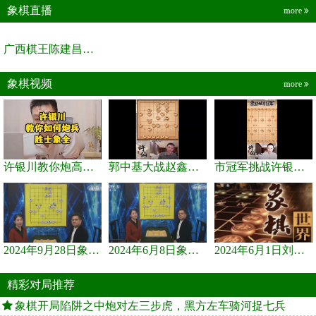
象棋直播
more
广西棋王陈建昌直播间
象棋视频
more
许银川教你炮高兵士象全如何赢士象全，简单四步即可
郭中基大战赵鑫鑫，许银川激情讲解
市冠军挑战许银川，急进中兵变化真激烈！
2024年9月28日象棋世界栏目，刘君、蒋川讲解了第九届杨官璘杯象棋...
2024年6月8日象棋世界，刘君、蒋川讲解了第九届杨官璘杯全国象棋...
2024年6月1日刘君、蒋川讲解第三届上海杯象棋大师赛谢靖与李少庚...
精彩对局推荐
象棋开局陷阱之中炮对左三步虎，黑方左车骑河捉七兵