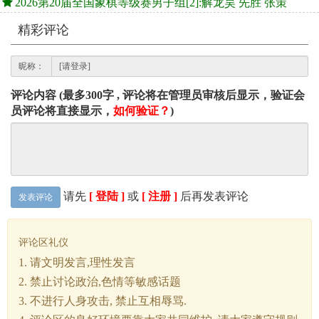
2026第20届全国象棋等级赛男子组[2]:解龙昊 先胜 张策
精彩评论
昵称：
评论内容 (最多300字 , 评论将在管理员审核后显示，验证会
员评论将直接显示，
如何验证？
)
请先
[ 登陆 ]
或
[ 注册 ]
后再发表评论
发表评论
评论区礼仪
1. 请文明发言,理性发言
2. 禁止讨论政治,色情等敏感话题
3. 不进行人身攻击, 禁止互相辱骂.