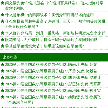
阎文清先负许银川,选自《许银川百局精选》,仙人指路对卒
底炮转列炮
什么是象棋中的腾挪战术？实例介绍腾挪战术的运用
什么象棋布局胜率最高？许银川、王天一、郑惟桐等顶级棋
手最喜欢什么布局？
李来群的弃马局，别具一番风格，新加坡林明彦先负李来群
眼花缭乱，乱中取胜，拼命三郎于幼华后胜泰国刘伯良
零基础学象棋第六节：新手应该如何自学象棋？
比赛棋谱
2026第20届全国象棋等级赛男子组[2]:陈南江 先负 宛龙
2026第20届全国象棋等级赛男子组[2]:严勇 先负 储般若
2026第20届全国象棋等级赛男子组[2]:胡勇穗 先负 梁雅让
2026第20届全国象棋等级赛男子组[2]:彭茁洋 先负 周开薪
2026第20届全国象棋等级赛男子组[2]:尚培峰 先负 郑奕宸
2026第20届全国象棋等级赛男子组[2]:姚勤贺 先胜 徐腾飞
（卒底炮弃马局）