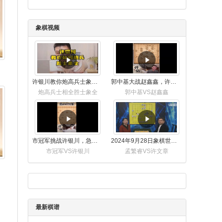
象棋视频
许银川教你炮高兵士象全如何赢士象全，简单四步即可
郭中基大战赵鑫鑫，许银川激情讲解
炮高兵士相全胜士象全
郭中基VS赵鑫鑫
市冠军挑战许银川，急进中兵变化真激烈！
2024年9月28日象棋世界栏目，刘君、蒋川讲解了第九届杨官璘杯象棋公开赛孟繁睿与许文章的对局
市冠军VS许银川
孟繁睿VS许文章
最新棋谱