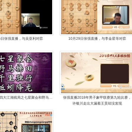
25日张强直播，与吴亚利对弈
10月29日张强直播，与李金星等对弈
张强讲解象棋四大江湖残局之七星聚会和野马操田
张强直播2018年男子象甲联赛第九轮比赛，
许银川走出大漏着王昊却没发现