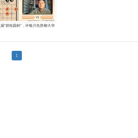
届“碧桂园杯”，许银川先胜柳大华
1