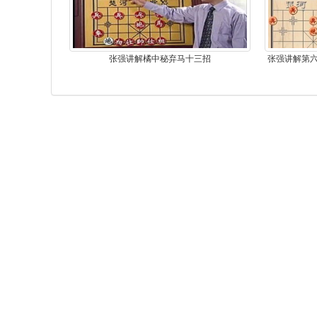
张强讲解橘中秘弃马十三招
张强讲解第六