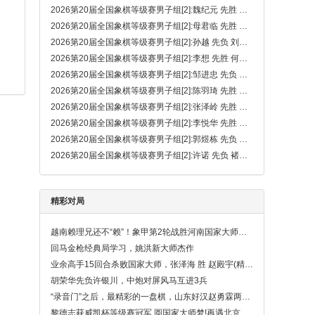
2026第20届全国象棋等级赛男子组[2]:魏纪元 先胜 刘京
2026第20届全国象棋等级赛男子组[2]:母君临 先胜 陈奕良
2026第20届全国象棋等级赛男子组[2]:孙越 先负 刘泉（金钩炮）
2026第20届全国象棋等级赛男子组[2]:李想 先胜 何昊松
2026第20届全国象棋等级赛男子组[2]:邹进忠 先负 侯诚昊
2026第20届全国象棋等级赛男子组[2]:陈羽琦 先胜 胡钧炫
2026第20届全国象棋等级赛男子组[2]:张泽岭 先胜 吴熙贤
2026第20届全国象棋等级赛男子组[2]:李悦华 先胜 王子秦
2026第20届全国象棋等级赛男子组[2]:郭煜栋 先负 钟念沂
2026第20届全国象棋等级赛男子组[2]:许诺 先负 褚明睿
精彩对局
越南赖理兄还不“赖”！象甲第2轮战胜河南国家大师武俊强
回马金枪经典局学习，姚洪新大师杰作
业余高手15回合杀败国家大师，张泽海 胜 赵殿宇(精彩)
胡荣华先负许银川，中炮对屏风马互进3兵
“录音门”之后，最精彩的一盘棋，山东好汉赵勇霖两度弃子被黎铎顽强翻盘！
黎德志获威凯杯等级赛冠军,圆国家大师梦!再遇北京任刚,志哥没手软！