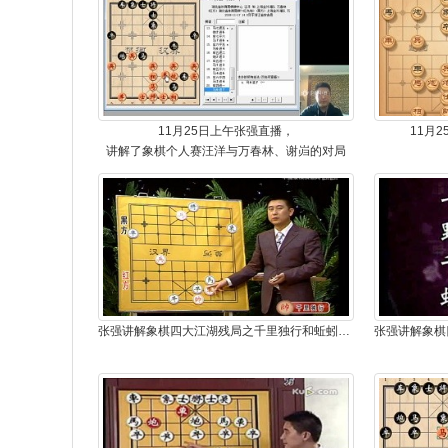
11月25日上午张强直播，
11月
讲解了象棋个人赛汪洋与万春林、谢岿的对局
张强讲解象棋四大江湖残局之千里独行和蚯蚓降龙