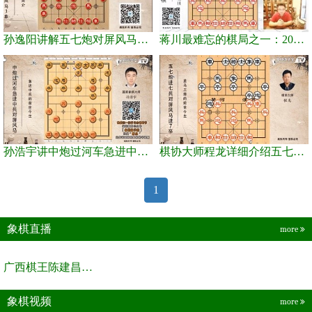
孙逸阳讲解五七炮对屏风马系列教程
蒋川最难忘的棋局之一：2002年初出茅庐后胜胡荣华
孙浩宇讲中炮过河车急进中兵对屏风马布局（一），红方车四平三黑方...
棋协大师程龙详细介绍五七炮进七兵对屏风马进7卒及盖马三捶
1
象棋直播
more
广西棋王陈建昌直播间
象棋视频
more