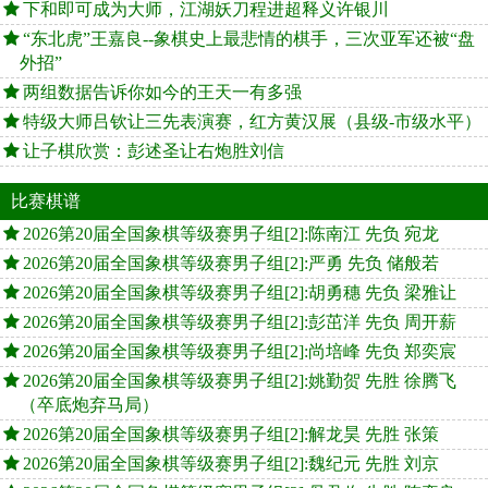
下和即可成为大师，江湖妖刀程进超释义许银川
“东北虎”王嘉良--象棋史上最悲情的棋手，三次亚军还被“盘
外招”
两组数据告诉你如今的王天一有多强
特级大师吕钦让三先表演赛，红方黄汉展（县级-市级水平）
让子棋欣赏：彭述圣让右炮胜刘信
比赛棋谱
2026第20届全国象棋等级赛男子组[2]:陈南江 先负 宛龙
2026第20届全国象棋等级赛男子组[2]:严勇 先负 储般若
2026第20届全国象棋等级赛男子组[2]:胡勇穗 先负 梁雅让
2026第20届全国象棋等级赛男子组[2]:彭茁洋 先负 周开薪
2026第20届全国象棋等级赛男子组[2]:尚培峰 先负 郑奕宸
2026第20届全国象棋等级赛男子组[2]:姚勤贺 先胜 徐腾飞
（卒底炮弃马局）
2026第20届全国象棋等级赛男子组[2]:解龙昊 先胜 张策
2026第20届全国象棋等级赛男子组[2]:魏纪元 先胜 刘京