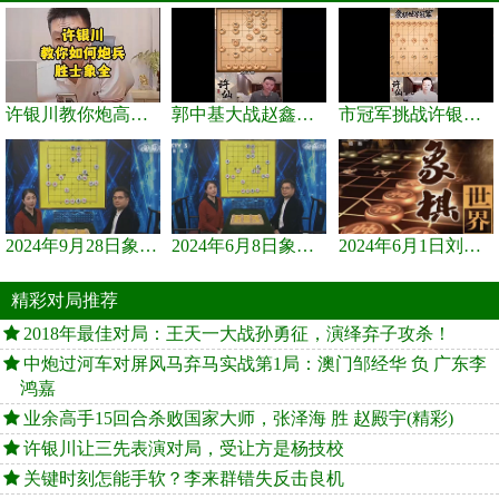
许银川教你炮高兵士象全如何赢士象全，简单四步即可
郭中基大战赵鑫鑫，许银川激情讲解
市冠军挑战许银川，急进中兵变化真激烈！
2024年9月28日象棋世界栏目，刘君、蒋川讲解了第九届杨官璘杯象棋...
2024年6月8日象棋世界，刘君、蒋川讲解了第九届杨官璘杯全国象棋...
2024年6月1日刘君、蒋川讲解第三届上海杯象棋大师赛谢靖与李少庚...
精彩对局推荐
2018年最佳对局：王天一大战孙勇征，演绎弃子攻杀！
中炮过河车对屏风马弃马实战第1局：澳门邹经华 负 广东李
鸿嘉
业余高手15回合杀败国家大师，张泽海 胜 赵殿宇(精彩)
许银川让三先表演对局，受让方是杨技校
关键时刻怎能手软？李来群错失反击良机