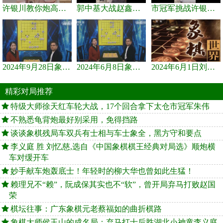
许银川教你炮高兵士象全如何赢士象全，简单四步即可
郭中基大战赵鑫鑫，许银川激情讲解
市冠军挑战许银川，急进中兵变化真激烈！
2024年9月28日象棋世界栏目，刘君、蒋川讲解了第九届杨官璘杯象棋...
2024年6月8日象棋世界，刘君、蒋川讲解了第九届杨官璘杯全国象棋...
2024年6月1日刘君、蒋川讲解第三届上海杯象棋大师赛谢靖与李少庚...
精彩对局推荐
特级大师徐天红车轮大战，17个回合拿下太仓市冠军朱伟
不熟悉龟背炮最好别采用，免得挡路
谈谈象棋残局车双兵有士相与车士象全，黑方守和要点
李义庭 胜 刘忆慈,选自《中国象棋棋王经典对局选》顺炮横
车对缓开车
妙手献车炮轰底士！年轻时的柳大华也曾如此生猛！
赖理兄不“赖”，阮成保其实也不“软”，曾开局弃马打败赵国
荣
棋坛往事：广东象棋元老蔡福如的曲折棋路
象棋大师侯玉山的成名局：弃马打士后胜湖北小神童李义庭